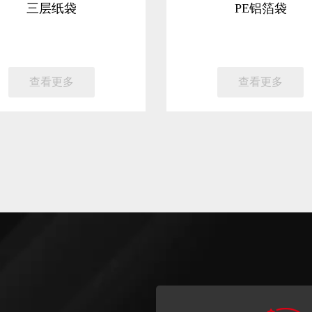
三层纸袋
PE铝箔袋
查看更多
查看更多