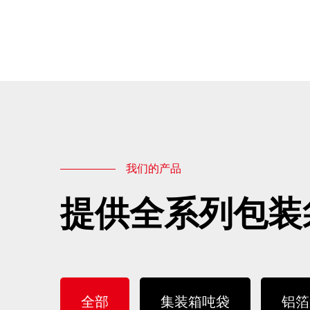
我们的产品
提供全系列包装
全部
集装箱吨袋
铝箔