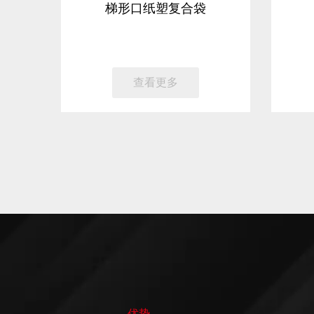
梯形口纸塑复合袋
查看更多
优势