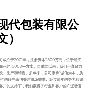
现代包装有限公
文）
成立于2001年，注册资本2800万元，位于浙江
面积约10000平方米。自成立以来，我们一直致力
发、生产和销售。多年来，公司秉承“诚信为本，质
瞻性的眼光密切关注市场需求。经过多年的努力和诚
客户的支持下，我们赢得了行业和客户的广泛赞誉