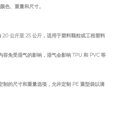
颜色、重量和尺寸。
纳 20 公斤至 25 公斤，适用于塑料颗粒或工程塑料
容免受湿气的影响，湿气会影响 TPU 和 PVC 等
定制的尺寸和重量选项，允许定制 PE 重型袋以满
根据品牌或材料识别需求进行调整，从而提高组织效
E 制成，具有化学稳定性，确保它不会与塑料化合物