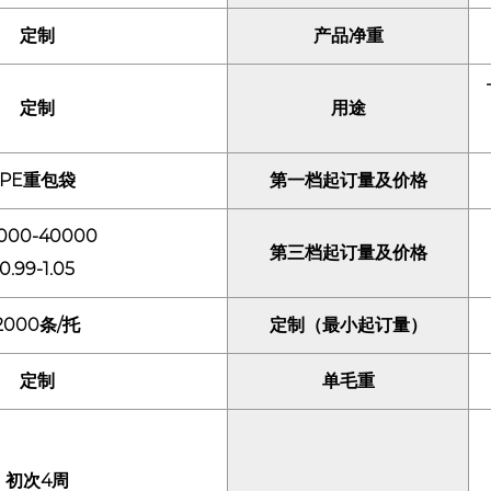
- 可回收：该袋子由可回收材
定制
产品净重
选择。
- 针对运输进行优化：袋子具
定制
用途
运输过程中浪费更少的资源。
产品应用
PE重包袋
第一档起订量及价格
1. 塑料和聚合物储存
- PE 重型袋非常适合存放 T
000-40000
第三档起订量及价格
计确保这些材料在储存和运输过
0.99-1.05
2. 电缆材料包装
2000条/托
定制（最小起订量）
- PE 重型袋适用于电缆绝缘
搬运过程中保持其质量。对于处
定制
单毛重
助于在储存和运输过程中保持材
3. 化学品和添加剂储存
- 该袋广泛用于储存 PBAT
初次4周