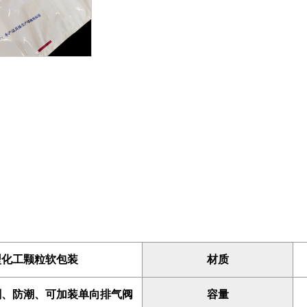
或化学添加剂等存储材料发生反
- 抗紫外线选项：该袋子可以进
等可生物降解塑料）提供保护。
产品卖点
1. 可靠的材料保护
- 防刺穿：PE 重型袋的防刺
- 排气选项：通过采用单向空
等挥发性或敏感材料时。
2. 经济高效的存储
- 可重复使用的设计：该袋子采
量材料运输的企业节省成本。
- 轻便高效：尽管 PE 重型
型化工颗粒软包装
材质
容物的保护。
刺、防潮、可加装单向排气阀
容量
3. 可持续性