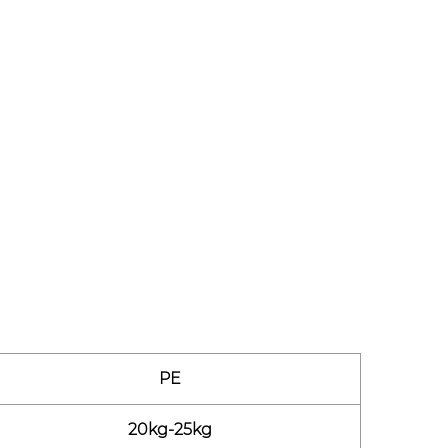
应。
行抗紫外线处理，为对光敏感的材料（例如 PBAT
穿性可确保安全运输，防止意外撕裂或溢出。
气阀，可以避免空气积聚，特别是在存储粉末或树脂
用耐用的 PE 材料，确保可以多次使用，为处理大
袋强度高，但重量轻，可降低运输成本，同时保持对内
PE
20kg-25kg