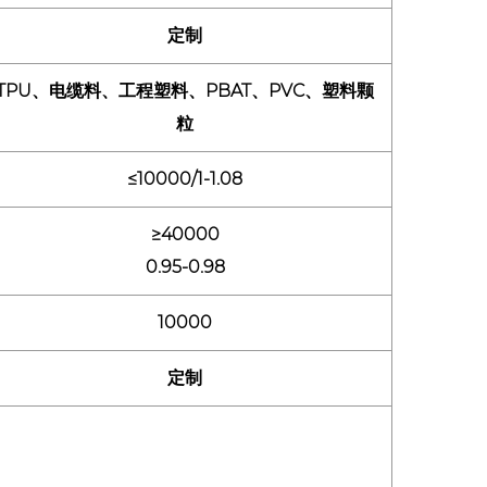
料制成，使其成为寻求减少环境足迹的公司的可持续
定制
TPU、电缆料、工程塑料、PBAT、PVC、塑料颗
有防刺穿和防潮功能，可减少材料损失或损坏，确保
粒
≤10000/1-1.08
PU、工程塑料、PVC 和塑料颗粒。其防潮和防刺穿设
≥40000
程中受到保护。
0.95-0.98
10000
材料和导电聚合物，可保护内容物免受潮湿和损坏，在
理敏感导电聚合物的公司来说，袋子的防潮特性有
定制
料的稳定性和质量。
 等可生物降解塑料以及树脂和粉末。其气密、防潮设计