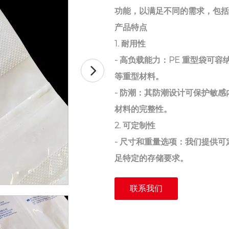
功能，以满足不同的需求，包括
产品特点
1. 耐用性
- 高负载能力：PE 重型袋可容
等重型材料。
- 防潮：其防潮设计可保护敏感内
材料的完整性。
2. 可定制性
- 尺寸和重量选项：我们提供可
足特定的存储要求。
- 颜色变化：包的颜色也可以
联系我们
率。
3、环境保护
- 非反应性材料：该袋子由 P